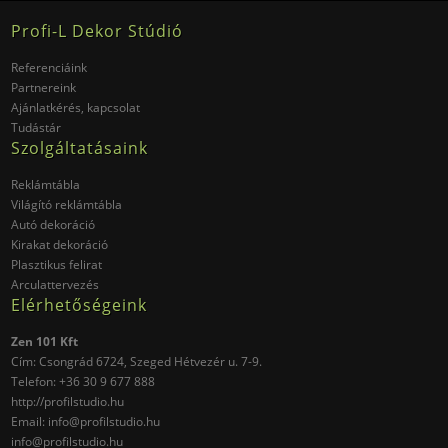
Profi-L Dekor Stúdió
Referenciáink
Partnereink
Ajánlatkérés, kapcsolat
Tudástár
Szolgáltatásaink
Reklámtábla
Világító reklámtábla
Autó dekoráció
Kirakat dekoráció
Plasztikus felirat
Arculattervezés
Elérhetőségeink
Zen 101 Kft
Cím:
Csongrád
6724,
Szeged
Hétvezér u. 7-9.
Telefon:
+36 30 9 677 888
http://profilstudio.hu
Email:
info@profilstudio.hu
info@profilstudio.hu