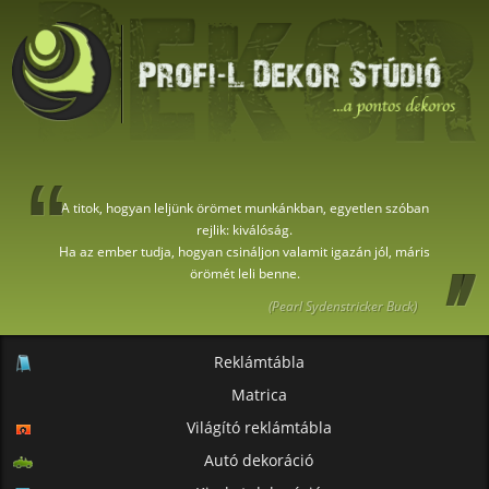
A titok, hogyan leljünk örömet munkánkban, egyetlen szóban
rejlik: kiválóság.
Ha az ember tudja, hogyan csináljon valamit igazán jól, máris
örömét leli benne.
(Pearl Sydenstricker Buck)
Reklámtábla
Matrica
Világító reklámtábla
Autó dekoráció