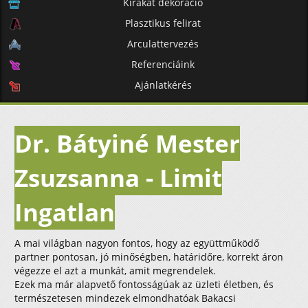
Kirakat dekoráció
Plasztikus felirat
Arculattervezés
Referenciáink
Ajánlatkérés
Dr. Bátyiné Mester
Zsuzsanna - Limit
Ingatlan
A mai világban nagyon fontos, hogy az együttműködő
partner pontosan, jó minőségben, határidőre, korrekt áron
végezze el azt a munkát, amit megrendelek.
Ezek ma már alapvető fontosságúak az üzleti életben, és
természetesen mindezek elmondhatóak Bakacsi