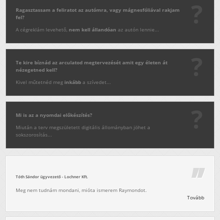
Ragasztassam a feliratot az autómra, vagy mágnesfóliával rakjam
fel?
A cégreklám levehető,
nem kell állandóan
az autón lennie...
Te kire bíznád az arculatod megtervezését amit egy életen át
nézegetned kell?
Kivel műtetnéd meg
inkább
a szívedet...
Mi is az a nyomdai előkészítés?
Miután a terv megszületett digitális állományban jöhet a
sokszorosítás...
Tóth Sándor ügyvezető - Lochner Kft.
Meg nem tudnám mondani, mióta ismerem Raymondot.
Tovább