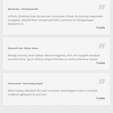
Bécsiné Éva - FNX Diszkont Kft.
A Profi-L Stúdióval évek óta partneri viszonyban állunk. Az általunk megrendelt
anyagokat, dekorációkat mindig határidőre, pontosan és ötletgazdagon
készítette el.
Tovább
Glaszáné Ivett - Mester alkusz
Mindig rohanok, mivel többet vállalok magamra, mint ami nyugodt tempóval
tartható lenne. Így jó néhány dolog elintézése az utolsó pillanatra marad.
Tovább
Dobos József - Thermoking Szeged
Miért? Kedves Barátom! Én azért szeretek, veled dolgozni mert a munkáid
rendkívül igényesek és precízek.
Tovább