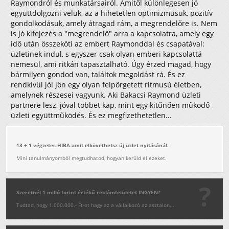
Raymondról és munkatársairól. Amitől különlegesen jó
együttdolgozni velük, az a hihetetlen optimizmusuk, pozitív
gondolkodásuk, amely átragad rám, a megrendelőre is. Nem
is jó kifejezés a "megrendelő" arra a kapcsolatra, amely egy
idő után összeköti az embert Raymonddal és csapatával:
üzletinek indul, s egyszer csak olyan emberi kapcsolattá
nemesül, ami ritkán tapasztalható. Úgy érzed magad, hogy
bármilyen gondod van, találtok megoldást rá. És ez
rendkívül jól jön egy olyan felpörgetett ritmusú életben,
amelynek részesei vagyunk. Aki Bakacsi Raymond üzleti
partnere lesz, jóval többet kap, mint egy kitűnően működő
üzleti együttműködés. És ez megfizethetetlen...
13 + 1 végzetes HIBA amit elkövethetsz új üzlet nyitásánál.
Mini tanulmányomból megtudhatod, hogyan kerüld el ezeket.
Szeretnél 1 milló forint értékű reklámfelületet INGYEN?
Tudtad, hogy 1.000.000.- Ft-ot hagy az a vállalkozó az asztalon...