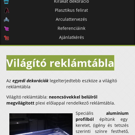
Kirakat dekoráció
Plasztikus felirat
Arculattervezés
Referenciáink
Ajánlatkérés
Világító reklámtábla
Az
egyedi dekorációk
legelterjedtebb eszköze a világító
reklámtábla
Világító reklámtábla:
neoncsövekkel belülről
megvilágított
plexi előlappal rendelkező reklámtábla.
Speciális
alumínium
profilból
építünk egy
keretet, (igény és tetszés
szerinti színre festhető,