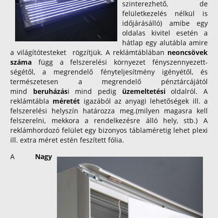
szinterezhető, de
felületkezelés nélkül is
időjárásálló) amibe egy
oldalas kivitel esetén a
hátlap egy alutábla amire
a világítótesteket rögzítjük. A reklámtáblában
neoncsövek
száma
függ a felszerelési környezet fényszennyezett-
ségétől, a megrendelő fényteljesítmény igényétől, és
természetesen a megrendelő pénztárcájától
mind
beruházás
i mind pedig
üzemeltetési
oldalról. A
reklámtábla
méretét
igazából az anyagi lehetőségek ill. a
felszerelési helyszín határozza meg.(milyen magasra kell
felszerelni, mekkora a rendelkezésre álló hely, stb.) A
reklámhordozó felület egy bizonyos táblaméretig lehet plexi
ill. extra méret estén feszített fólia.
A
Nagy