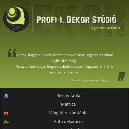
A titok, hogyan leljünk örömet munkánkban, egyetlen szóban
rejlik: kiválóság.
Ha az ember tudja, hogyan csináljon valamit igazán jól, máris
örömét leli benne.
(Pearl Sydenstricker Buck)
Reklámtábla
Matrica
Világító reklámtábla
Autó dekoráció