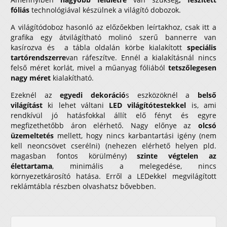
fóliás
technológiával készülnek a világító dobozok.
A világítódoboz hasonló az előzőekben leírtakhoz, csak itt a
grafika egy átvilágítható molinó szerű bannerre van
kasírozva és a tábla oldalán körbe kialakított
speciális
tartórendszerre
van ráfeszítve. Ennél a kialakításnál nincs
felső méret korlát, mivel a műanyag fóliából
tetszőlegesen
nagy méret
kialakítható.
Ezeknél az
egyedi dekoráció
s eszközöknél a
belső
világítást
ki lehet váltani
LED világítótestekkel
is, ami
rendkívül jó hatásfokkal állít elő fényt és egyre
megfizethetőbb áron elérhető. Nagy előnye az
olcsó
üzemeltetés
mellett, hogy nincs karbantartási igény (nem
kell neoncsövet cserélni) (nehezen elérhető helyen pld.
magasban fontos körülmény)
szinte végtelen az
élettartama
, minimális a melegedése, nincs
környezetkárosító hatása. Erről a LEDekkel megvilágított
reklámtábla részben olvashatsz bővebben.