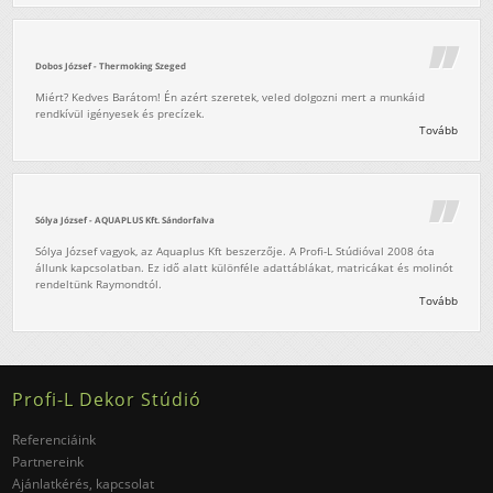
Dobos József - Thermoking Szeged
Miért? Kedves Barátom! Én azért szeretek, veled dolgozni mert a munkáid
rendkívül igényesek és precízek.
Tovább
Sólya József - AQUAPLUS Kft. Sándorfalva
Sólya József vagyok, az Aquaplus Kft beszerzője. A Profi-L Stúdióval 2008 óta
állunk kapcsolatban. Ez idő alatt különféle adattáblákat, matricákat és molinót
rendeltünk Raymondtól.
Tovább
Profi-L Dekor Stúdió
Referenciáink
Partnereink
Ajánlatkérés, kapcsolat