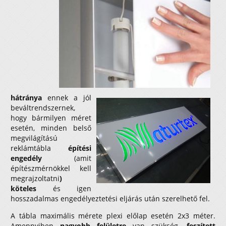
hátránya
ennek a jól
beváltrendszernek,
hogy bármilyen méret
esetén, minden belső
megvilágítású
reklámtábla
építési
engedély
(amit
építészmérnökkel kell
megrajzoltatni
)
köteles
és igen
hosszadalmas engedélyeztetési eljárás után szerelhető fel.
A tábla maximális mérete plexi előlap esetén 2x3 méter.
Amennyiben
nagyobb
felületre
van szükség
, feszített