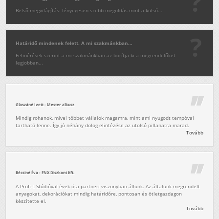
Belső megvilágítás: lényegesen szebb megoldás mint a külső...
Határidő mindenek felett. A mi szakmánkban…
Felmérések szerint a mi szakmánkban az borítja ki a megrendelőket
legjobban...
Glaszáné Ivett - Mester alkusz
Mindig rohanok, mivel többet vállalok magamra, mint ami nyugodt tempóval
tartható lenne. Így jó néhány dolog elintézése az utolsó pillanatra marad.
Tovább
Bécsiné Éva - FNX Diszkont Kft.
A Profi-L Stúdióval évek óta partneri viszonyban állunk. Az általunk megrendelt
anyagokat, dekorációkat mindig határidőre, pontosan és ötletgazdagon
készítette el.
Tovább